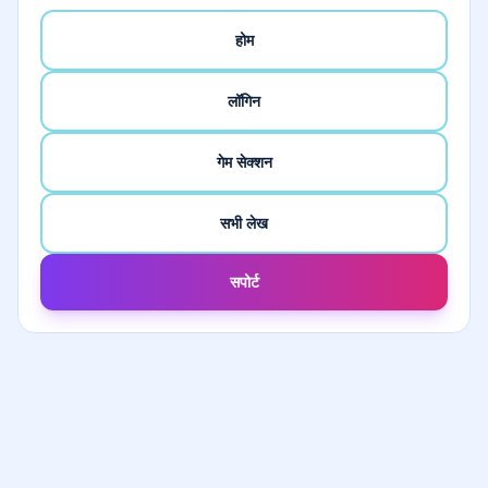
होम
लॉगिन
गेम सेक्शन
सभी लेख
सपोर्ट