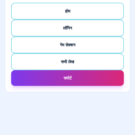
होम
लॉगिन
गेम सेक्शन
सभी लेख
सपोर्ट