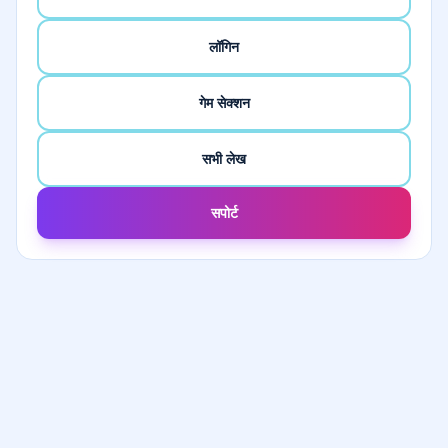
लॉगिन
गेम सेक्शन
सभी लेख
सपोर्ट