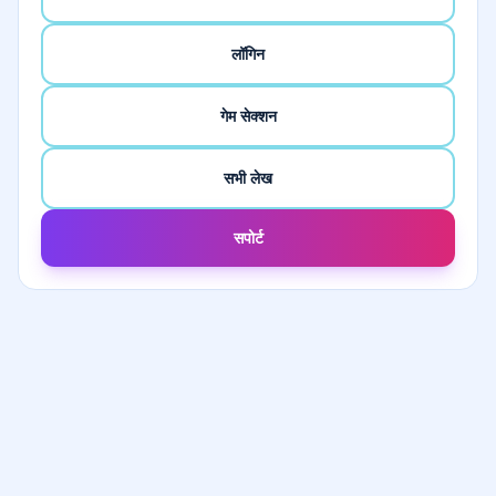
लॉगिन
गेम सेक्शन
सभी लेख
सपोर्ट