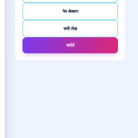
गेम सेक्शन
सभी लेख
सपोर्ट