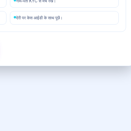
नाम‑पता KYC से मैच रखें।
देरी पर केस आईडी के साथ पूछें।