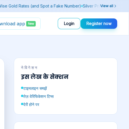
 Before You Play
Today's Lucky Number & Rashifal by Zodiac Sign
S
View all
wnload app
Login
Register now
New
नेविगेशन
इस लेख के सेक्शन
टाइमलाइन समझें
तेज़ वेरिफिकेशन टिप्स
देरी होने पर